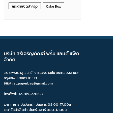
กระดาษปิดปากถุง
Cake Box
กล่องเค้กลาย
กล่องอาหารว่าง
กล่องตลาดนัดเล็ก
กล่องพิซซ่า
กล่องเค้ก 5x7
กล่องบราวนี่ใหญ่
กล่องใส่ขนม
กล่องใส่ขนมปัง
บริษัท ศรีเจริญภัณฑ์ พริ้น แอนด์ แพ็ค
จำกัด
กล่องใส่เบเกอรี่
กล่องใส่ผลไม้
กล่องใส่ทุเรียน
กล่องเค้ก 4P
36 ซ.พระยาสุเรนทร์ 19 แขวงบางชัน เขตคลองสามวา
กรุงเทพมหานคร 10510
กล่องไปรษณีย์ D
กล่องพิซซ่าลูกฟูก
อีเมล : sc.paperbag@gmail.com
กล่องป็อปคอนใหญ่ (ทรงสี่เหลี่ยมผืนผ้า)
โทรศัพท์: 02-919-2266-7
ถ้วย
ถ้วยคราฟ
ถ้วยกระดาษ
เวลาทำการ: วันจันทร์ - วันเสาร์ 08.00-17.00น
เวลาจัดส่งสินค้า: จันทร์-เสาร์ 8:30-17:00น