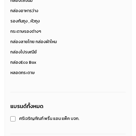
กล่องใส่ขนม
กล่องอาหารว่าง
รองกันถุง , หัวถุง
กระดาษรองต่างๆ
กล่องลายไทย กล่องผ้าไหม
กล่องไปรษณีย์
กล่องEco Box
หลอดกระดาษ
แบรนด์ทั้งหมด
ศรีเจริญภัณฑ์ พริ้น แอน แพ็ค บจก.