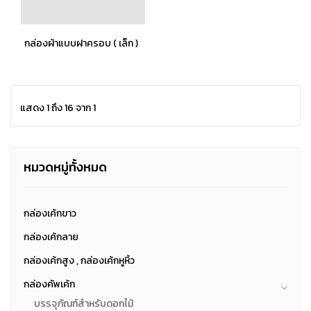
กล่องผ้าแบบฝาครอบ ( เล็ก )
แสดง 1 ถึง 16 จาก 1
หมวดหมู่ทั้งหมด
กล่องเค้กขาว
กล่องเค้กลาย
กล่องเค้กสูง , กล่องเค้กหูหิ้ว
กล่องคัพเค้ก
บรรจุภัณฑ์สำหรับดอกไม้