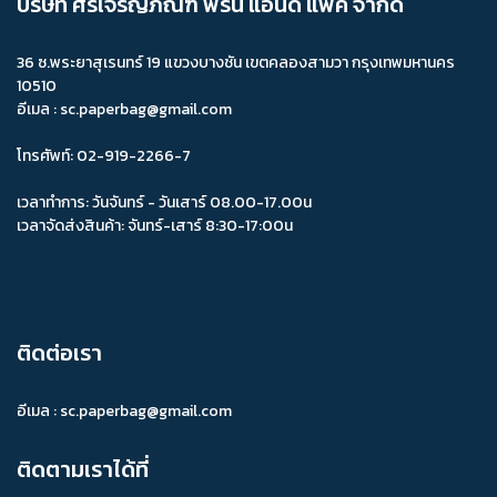
บริษัท ศรีเจริญภัณฑ์ พริ้น แอนด์ แพ็ค จำกัด
กล่องไปรษณีย์ B
กล่องเค้กลาย
กล่องไปรษณีย์ D+11
36 ซ.พระยาสุเรนทร์ 19 แขวงบางชัน เขตคลองสามวา กรุงเทพมหานคร
กล่องพิซซ่าลูกฟูก
กล่องไปรษณีย์ A
ถ้วย
ถ้วยคราฟ
10510
อีเมล : sc.paperbag@gmail.com
ถ้วยกระดาษ
กระดาษ
บรรจุภัณฑ์กระดาษ
ถ้วยใส่อาหาร
ถ้วยกระดาษคราฟท์
ถุงใส่อาหาร
กระดาษคราฟท์
โทรศัพท์: 02-919-2266-7
ถ้วยทรงสูง
กระดาษคราฟ
ถ้วยกระดาษใส่อาหาร
เวลาทำการ: วันจันทร์ - วันเสาร์ 08.00-17.00น
เวลาจัดส่งสินค้า: จันทร์-เสาร์ 8:30-17:00น
ถ้วยคราฟพร้อมฝา
ฝากระดาษ
ถ้วยพร้อมฝา
ถ้วยสำหรับใส่อาหาร
ถ้วยกระดาษราคาถูก
ออกแบบกล่องอาหาร
รับผลิตกล่องอาหาร
ติดต่อเรา
ผลิตกล่องอาหาร
ร้านจำหน่ายกล่องอาหาร
อีเมล :
sc.paperbag@gmail.com
ร้านจำหน่ายกล่องอาหาร ราคาถูก
กล่องขนมเปี๊ยะฝาครอบ
ติดตามเราได้ที่
กล่องขนมตามสั่ง
ออกแบบกล่องขนมเปี๊ยะ