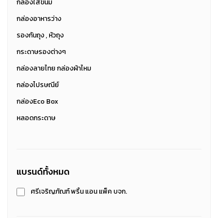
กล่องใส่ขนม
กล่องอาหารว่าง
รองกันถุง , หัวถุง
กระดาษรองต่างๆ
กล่องลายไทย กล่องผ้าไหม
กล่องไปรษณีย์
กล่องEco Box
หลอดกระดาษ
แบรนด์ทั้งหมด
ศรีเจริญภัณฑ์ พริ้น แอน แพ็ค บจก.