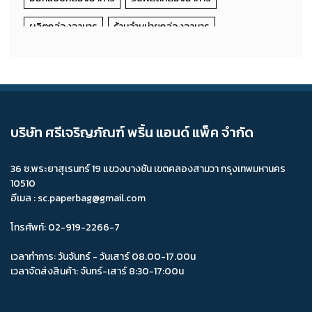
ผลิตกล่องอาหาร
ร้านจำหน่ายกล่องอาหาร
ร้านจำหน่ายกล่องอาหาร ราคาถูก
รองเค้กสีทองสี่เหลี่ยม
กล่องเค้ก 5P
กล่องไปรษณีย์ D+11
กล่องไปรษณีย์ CD
กล่องเค้ก 1 ชิ้น
กล่องป็อปคอนเล็กลาย
กล่องเค้ก 1P (สูง)
บริษัท ศรีเจริญภัณฑ์ พริ้น แอนด์ แพ็ค จำกัด
กล่องพิซซ่าลูกฟูก
ถุงกระดาษขยายก้น
36 ซ.พระยาสุเรนทร์ 19 แขวงบางชัน เขตคลองสามวา กรุงเทพมหานคร
กล่องเค้กใสขนาดใหญ่
ถาดกระดาษ
กล่องคัพเค้กหูหิ้ว
10510
อีเมล : sc.paperbag@gmail.com
กล่องตลาดนัดเล็ก(เจาะหน้าต่าง)
กล่องเค้กลูกฟูกหูหิ้วสูง
กล่องอาหารฟาสต์ฟู้ด
กระดาษห่ออาหาร
โทรศัพท์: 02-919-2266-7
ผลิตกล่องบรรจุภัณฑ์
ผลิตกล่องกระดาษ
แผ่นรองเค้ก
เวลาทำการ: วันจันทร์ - วันเสาร์ 08.00-17.00น
เวลาจัดส่งสินค้า: จันทร์-เสาร์ 8:30-17:00น
ผลิตกล่องอาหารฟาสต์ฟู้ด
ผลิตกระดาษห่ออาหาร